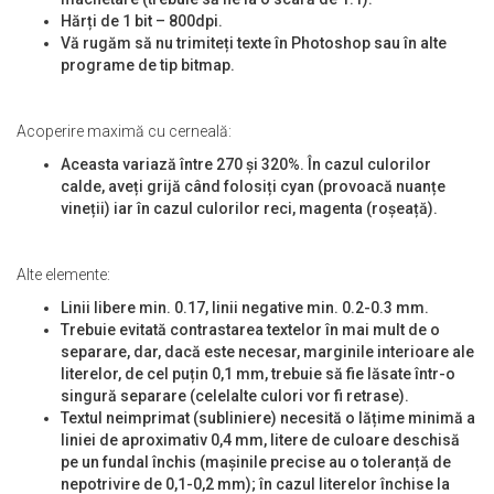
Hărți de 1 bit – 800dpi.
Vă rugăm să nu trimiteți texte în Photoshop sau în alte
programe de tip bitmap.
Acoperire maximă cu cerneală:
Aceasta variază între 270 și 320%. În cazul culorilor
calde, aveți grijă când folosiți cyan (provoacă nuanțe
vineții) iar în cazul culorilor reci, magenta (roșeață).
Alte elemente:
Linii libere min. 0.17, linii negative min. 0.2-0.3 mm.
Trebuie evitată contrastarea textelor în mai mult de o
separare, dar, dacă este necesar, marginile interioare ale
literelor, de cel puțin 0,1 mm, trebuie să fie lăsate într-o
singură separare (celelalte culori vor fi retrase).
Textul neimprimat (subliniere) necesită o lățime minimă a
liniei de aproximativ 0,4 mm, litere de culoare deschisă
pe un fundal închis (mașinile precise au o toleranță de
nepotrivire de 0,1-0,2 mm); în cazul literelor închise la