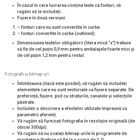
În cazul în care lucrarea conține texte ca fonturi, vă
rugăm să le includeți.
Fișiere în două versiuni:
– fonturi care nu sunt convertite în curbe.
– fonturi convertite în curbe (outlined).
Dimensiunea textelor obligatorii (litera mică “x”) trebuie
să fie de cel puțin 0,9 mm pentru ambalajele foarte mici și
de cel puțin 1,2 mm pentru restul.
Fotografii și bitmap-uri:
Întotdeauna (dacă este posibil), vă rugăm să includeți
elementele care nu sunt vectoriale ca fișiere separate. De
preferință, fișiere .psd cu straturile, canalele și selecțiile
păstrate.
Includeți o descriere a efectelor utilizate împreună cu
parametrii aferenți.
Vă rugăm să furnizați fotografia în rezoluție originală (de
obicei 300dpi).
Vă rugăm să nu scalați bitmap-urile în programele de
machetare (trebuie să fie la o scară de 1:1).