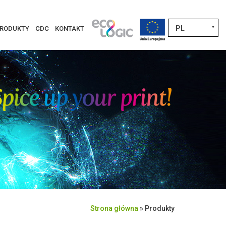
PL
RODUKTY
CDC
KONTAKT
▼
Strona główna
»
Produkty