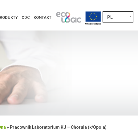
PL
RODUKTY
CDC
KONTAKT
▼
wna
»
Pracownik Laboratorium KJ – Chorula (k/Opola)