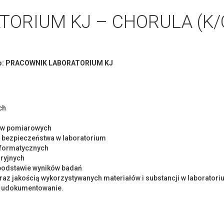
ORIUM KJ – CHORULA (K/
isko: PRACOWNIK LABORATORIUM KJ
ch
dów pomiarowych
 bezpieczeństwa w laboratorium
formatycznych
oryjnych
 podstawie wyników badań
oraz jakością wykorzystywanych materiałów i substancji w laborator
h udokumentowanie.