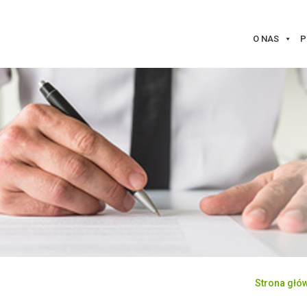
O NAS
P
Strona głó