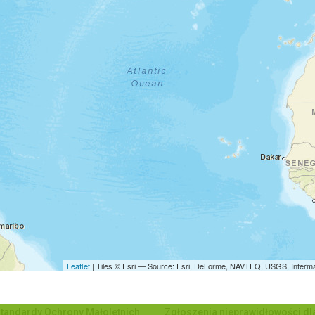
Leaflet
| Tiles © Esri — Source: Esri, DeLorme, NAVTEQ, USGS, Interma
tandardy Ochrony Małoletnich
Zgłoszenia nieprawidłowości dl