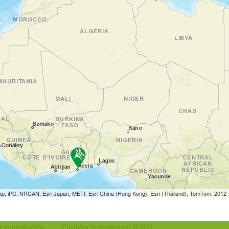
p, iPC, NRCAN, Esri Japan, METI, Esri China (Hong Kong), Esri (Thailand), TomTom, 2012
a sygnalistów
Polityka prywatności, RODO