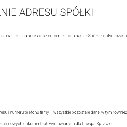
NIE ADRESU SPÓŁKI
u zmianie ulega adres oraz numer telefonu naszej Spółki z dotychczas
resu i numeru telefonu firmy – wszystkie pozostałe dane, w tym równi
kich nowych dokumentach wystawianych dla Chespa Sp. z o.o.