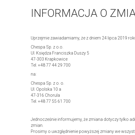
INFORMACJA O ZMIA
Uprzejmie zawiadamiamy, że z dniem 24 lipca 2019 rok
Chespa Sp. z o.o.
Ul. Księdza Franciszka Duszy 5
47-303 Krapkowice
Tel. +48 77 44 29 700
na:
Chespa Sp. z o. o.
Ul. Opolska 10 a
47-316 Chorula
Tel. +48 77 55 61 700
Jednocześnie informujemy, że zmiana dotyczy tylko ad
zmian.
Prosimy o uwzględnienie powyższej zmiany we wszyst