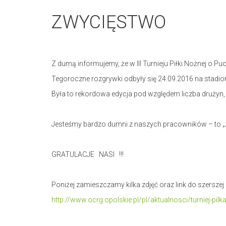
ZWYCIĘSTWO
Z dumą informujemy, że w III Turnieju Piłki Nożnej o
Tegoroczne rozgrywki odbyły się 24.09.2016 na stadion
Była to rekordowa edycja pod względem liczba drużyn, 
Jesteśmy bardzo dumni z naszych pracowników – to „zł
GRATULACJE NASI !!!
Poniżej zamieszczamy kilka zdjęć oraz link do szerszej 
http://www.ocrg.opolskie.pl/pl/aktualnosci/turniej-pil