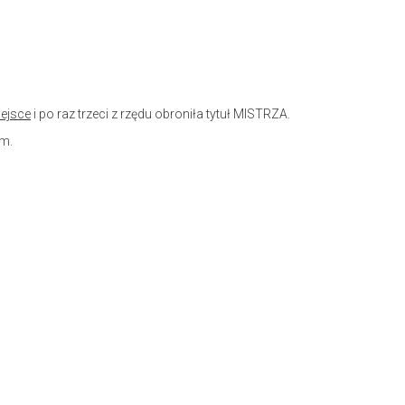
iejsce
i po raz trzeci z rzędu obroniła tytuł MISTRZA.
rm.