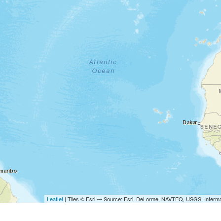
Leaflet
| Tiles © Esri — Source: Esri, DeLorme, NAVTEQ, USGS, Interma