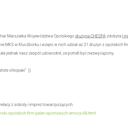
 Puchar Marszałka Województwa Opolskiego
drużyna CHESPA
zdobyła
I m
ie MKS w Kluczborku i wzięło w nich udział aż 21 drużyn z opolskich fi
ale jednak nasz zespół udowodnił, że potrafi być niezwyciężony.
ote chłopaki” :))
relacji z soboty i imprez towarzyszących:
karski-opolskich-firm-pelen-sportowych-emocji-68.html