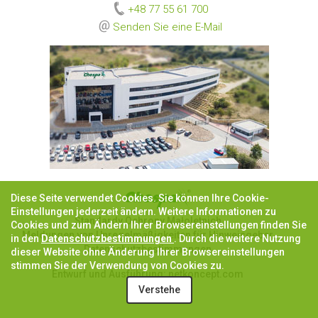
+48 77 55 61 700
Senden Sie eine E-Mail
Diese Seite verwendet Cookies. Sie können Ihre Cookie-
Einstellungen jederzeit ändern. Weitere Informationen zu
Standardy Ochrony Małoletnich
Cookies und zum Ändern Ihrer Browsereinstellungen finden Sie
Meldungen von Unregelmäßigkeiten für Hinweisgeber
in den
Datenschutzbestimmungen
. Durch die weitere Nutzung
Datenschutzbestimmungen
dieser Website ohne Änderung Ihrer Browsereinstellungen
stimmen Sie der Verwendung von Cookies zu.
Entwurf und Ausführung:
netkoncept.com
Verstehe