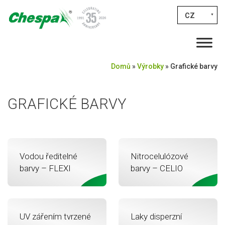
CZ
▼
Domů
»
Výrobky
»
Grafické barvy
GRAFICKÉ BARVY
Vodou ředitelné
Nitrocelulózové
barvy – FLEXI
barvy – CELIO
UV zářením tvrzené
Laky disperzní