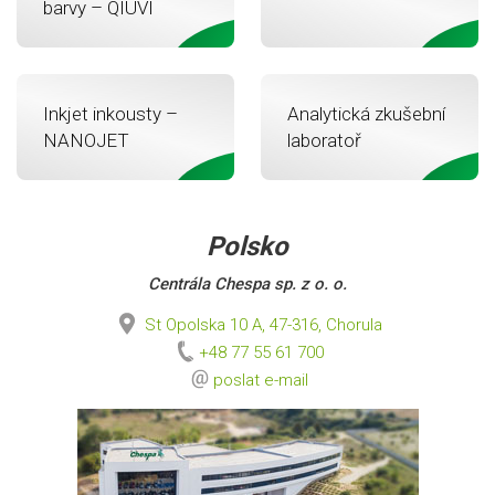
barvy – QIUVI
Inkjet inkousty –
Analytická zkušební
NANOJET
laboratoř
Polsko
Centrála Chespa sp. z o. o.
St Opolska 10 A, 47-316, Chorula
+48 77 55 61 700
poslat e-mail